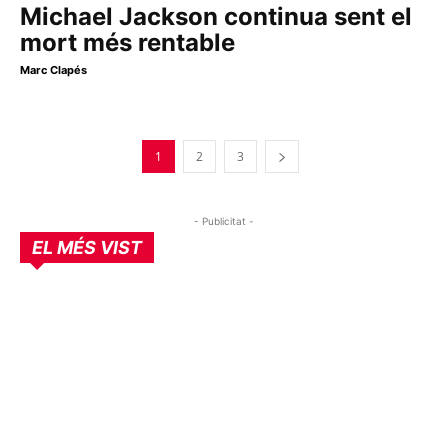
Michael Jackson continua sent el
mort més rentable
Marc Clapés
1
2
3
- Publicitat -
EL MÉS VIST