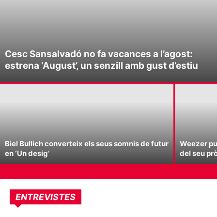
Cesc Sansalvadó no fa vacances a l’agost:
estrena ‘August’, un senzill amb gust d’estiu
Biel Bullich converteix els seus somnis de futur
Weezer pub
en ‘Un desig’
del seu pr
ENTREVISTES