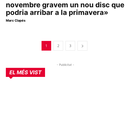
novembre gravem un nou disc que
podria arribar a la primavera»
Marc Clapés
1
2
3
- Publicitat -
EL MÉS VIST