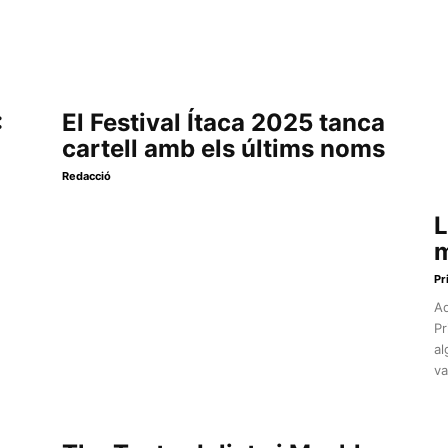
:
El Festival Ítaca 2025 tanca
cartell amb els últims noms
Redacció
L
m
Pr
Aq
Pr
al
va