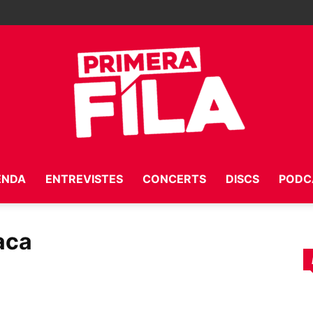
ENDA
ENTREVISTES
CONCERTS
DISCS
PODC
Primera
taca
Fila