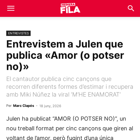
ENTREVISTES
Entrevistem a Julen que
publica «Amor (o potser
no)»
El cantautor publica cinc cançons que
recorren diferents formes d’estimar i recupera
amb Miki Núñez la viral ‘M’HE ENAMORAT’
Per
Marc Clapés
-
18 juny, 2026
Julen ha publicat “AMOR (O POTSER NO)”, un
nou treball format per cinc cançons que giren al
voltant de l’amor, però fugint d’una única