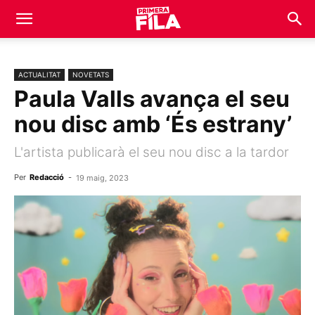
ACTUALITAT
NOVETATS
Paula Valls avança el seu
nou disc amb ‘És estrany’
L'artista publicarà el seu nou disc a la tardor
Per
Redacció
-
19 maig, 2023