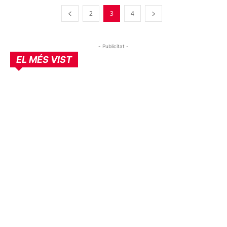
2
3
4
- Publicitat -
EL MÉS VIST