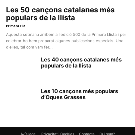
Les 50 cançons catalanes més
populars de la llista
Primera Fila
Aquesta setmana arribem a l'edició 500 de la Primera Llista i per
celebrar-ho hem preparat algunes publicacions especials. Una
d'elles, tal com vam fer...
Les 40 cançons catalanes més
populars de la llista
Les 10 cançons més populars
d’Oques Grasses
Avís legal
Privacitat i Cookies
Contacte
Qui som?