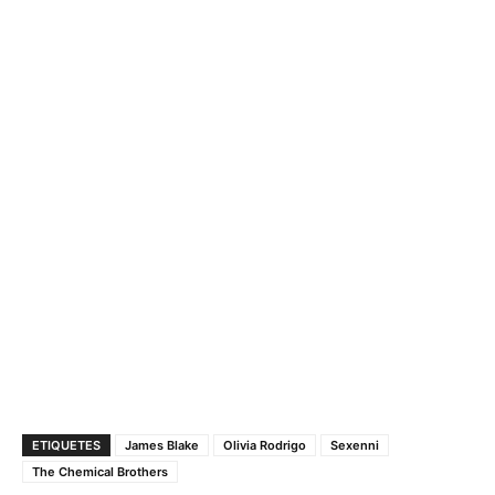
ETIQUETES
James Blake
Olivia Rodrigo
Sexenni
The Chemical Brothers