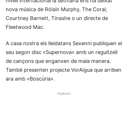
nivell internacional la setmana ens ha deixat
nova música de Róisín Murphy, The Coral,
Courtney Barnett, Tinashe o un directe de
Fleetwood Mac.
A casa nostra els lleidatans Sexenni publiquen el
seu segon disc «Supernova» amb un reguitzell
de cançons que enganxen de mala manera.
També presenten projecte VorAigua que arriben
ara amb «Boscúria».
- Publicitat -