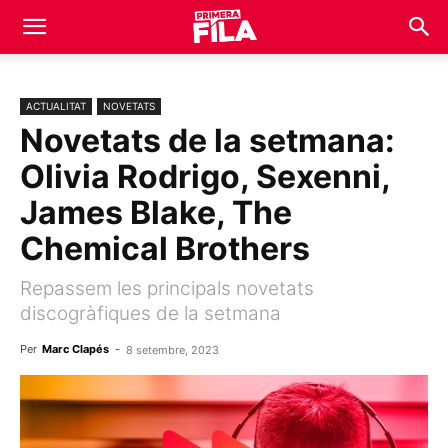
ACTUALITAT
NOVETATS
Novetats de la setmana:
Olivia Rodrigo, Sexenni,
James Blake, The
Chemical Brothers
Repassem les principals novetats
discogràfiques de la setmana
Per
Marc Clapés
-
8 setembre, 2023