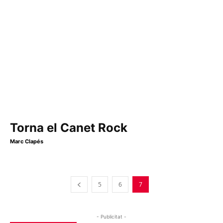
Torna el Canet Rock
Marc Clapés
5
6
7
- Publicitat -