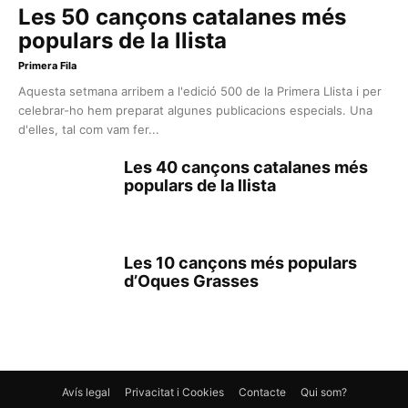
Les 50 cançons catalanes més
populars de la llista
Primera Fila
Aquesta setmana arribem a l'edició 500 de la Primera Llista i per
celebrar-ho hem preparat algunes publicacions especials. Una
d'elles, tal com vam fer...
Les 40 cançons catalanes més
populars de la llista
Les 10 cançons més populars
d’Oques Grasses
Avís legal
Privacitat i Cookies
Contacte
Qui som?