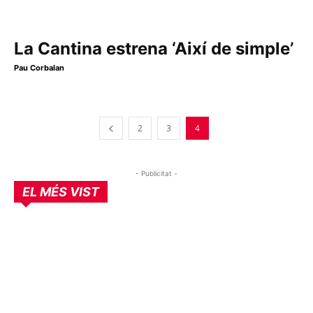
La Cantina estrena ‘Així de simple’
Pau Corbalan
2
3
4
- Publicitat -
EL MÉS VIST