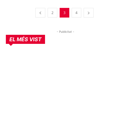
2
3
4
- Publicitat -
EL MÉS VIST