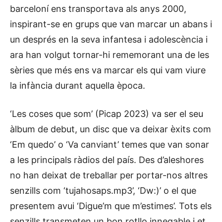
barceloní ens transportava als anys 2000,
inspirant-se en grups que van marcar un abans i
un després en la seva infantesa i adolescència i
ara han volgut tornar-hi rememorant una de les
sèries que més ens va marcar els qui vam viure
la infància durant aquella època.
‘Les coses que som’ (Picap 2023) va ser el seu
àlbum de debut, un disc que va deixar èxits com
‘Em quedo’ o ‘Va canviant’ temes que van sonar
a les principals ràdios del país. Des d’aleshores
no han deixat de treballar per portar-nos altres
senzills com ‘tujahosaps.mp3’, ‘Dw:)’ o el que
presentem avui ‘Digue’m que m’estimes’. Tots els
senzills transmeten un bon rotllo innegable i et