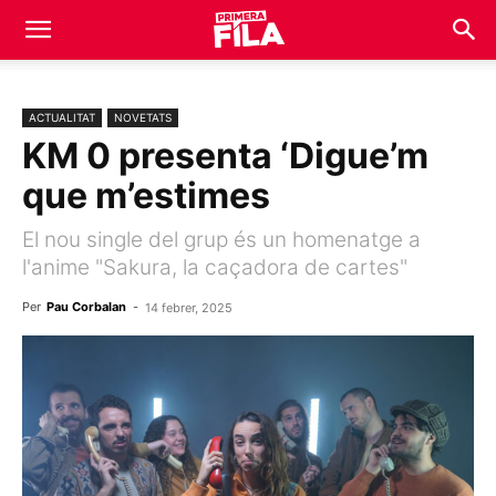
ACTUALITAT
NOVETATS
KM 0 presenta ‘Digue’m
que m’estimes
El nou single del grup és un homenatge a
l'anime "Sakura, la caçadora de cartes"
Per
Pau Corbalan
-
14 febrer, 2025