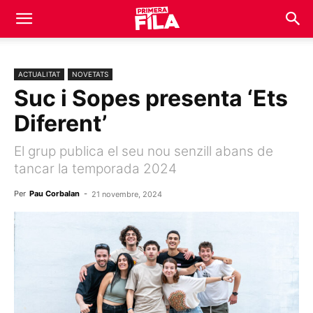
ACTUALITAT
NOVETATS
Suc i Sopes presenta ‘Ets
Diferent’
El grup publica el seu nou senzill abans de
tancar la temporada 2024
Per
Pau Corbalan
-
21 novembre, 2024