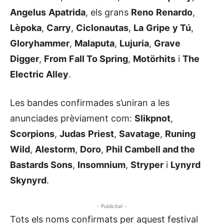
Angelus
Apatrida
, els grans
Reno
Renardo
,
Lèpoka
,
Carry
,
Ciclonautas
,
La
Gripe
y Tú
,
Gloryhammer
,
Malaputa
,
Lujuria
,
Grave
Digger
,
From
Fall To Spring
,
Motörhits
i
The
Electric Alley
.
Les bandes confirmades s’uniran a les
anunciades prèviament com:
Slikpnot
,
Scorpions
,
Judas
Priest
,
Savatage
,
Runing
Wild
,
Alestorm
,
Doro
,
Phil Cambell and the
Bastards Sons
,
Insomnium
,
Stryper
i
Lynyrd
Skynyrd
.
- Publicitat -
Tots els noms confirmats per aquest festival