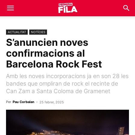
ACTUALITAT
NOTÍCIES
S’anuncien noves
confirmacions al
Barcelona Rock Fest
Amb les noves incorporacions ja en son 28 les
bandes que ompliran de rock el recinte de
Can Zam a Santa Coloma de Gramenet
Per
Pau Corbalan
-
25 febrer, 2025