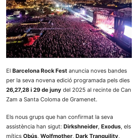
El
Barcelona Rock Fest
anuncia noves bandes
per la seva novena edició programada pels dies
26,27,28 i 29 de juny
del 2025 al recinte de Can
Zam a Santa Coloma de Gramenet.
Els nous grups que han confirmat la seva
assistència han sigut:
Dirkshneider
,
Exodus
, els
mítics
Obús
,
Wolfmother
,
Dark
Tranquility
,