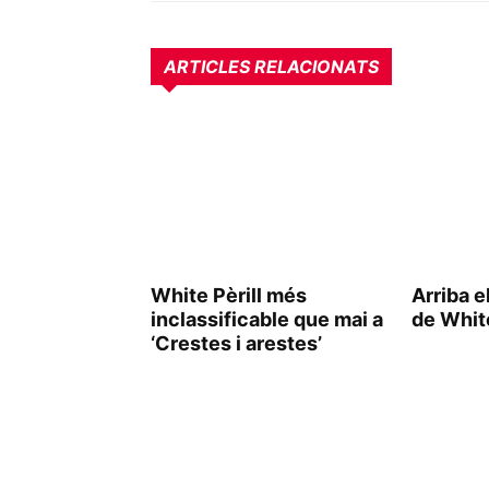
ARTICLES RELACIONATS
White Pèrill més
Arriba e
inclassificable que mai a
de White
‘Crestes i arestes’