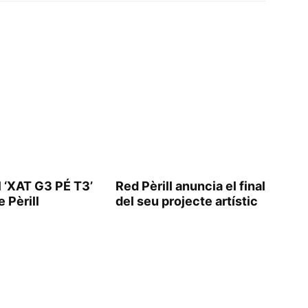
l ‘XAT G3 PÉ T3’
Red Pèrill anuncia el final
 Pèrill
del seu projecte artístic