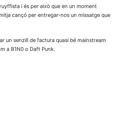
 cruyffista i és per això que en un moment
mitja cançó per entregar-nos un missatge que
car un senzill de factura quasi bé mainstream
om a B1N0 o Daft Punk.