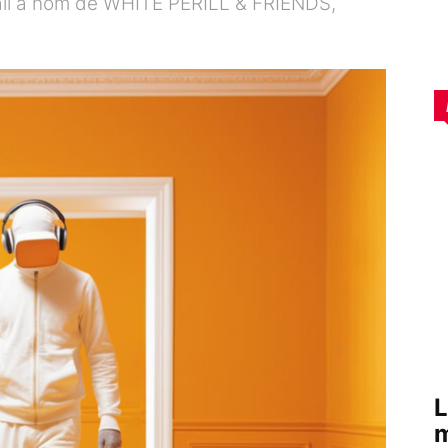
all a nom de WHITE PÈRILL & FRIENDS,
L
m