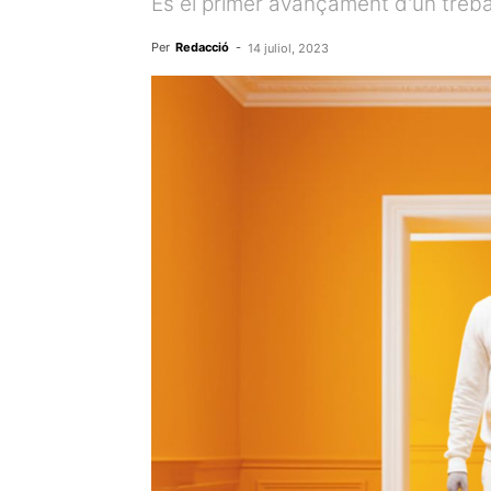
És el primer avançament d'un treb
Per
Redacció
-
14 juliol, 2023