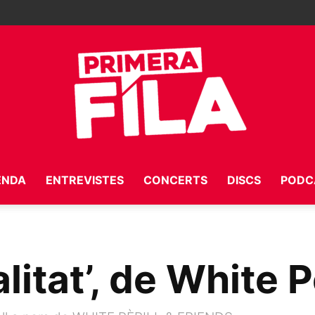
ENDA
ENTREVISTES
CONCERTS
DISCS
PODC
Primera
litat’, de White P
Fila