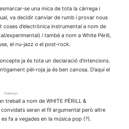
esmarcar-se una mica de tota la càrrega i
ual, va decidir canviar de rumb i provar nous
nt coses d’electrònica instrumental a nom de
l/experimental) i també a nom a White Pèrill,
e, el nu-jazz o el post-rock.
 concepte ja és tota un declaració d’intencions.
antigament pèl-roja ja és ben canosa. D’aquí el
- Publicitat -
un treball a nom de WHITE PÈRILL &
s convidats seran el fil argumental però altre
e es fa a vegades en la música pop (?).