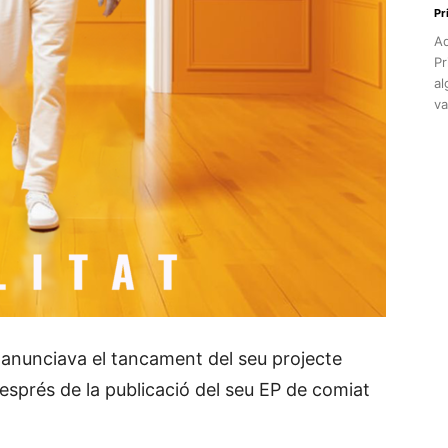
Pr
Aq
Pr
al
va
 anunciava el tancament del seu projecte
després de la publicació del seu EP de comiat