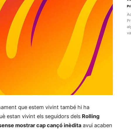
Pr
Aq
Pr
al
va
inament que estem vivint també hi ha
què estan vivint els seguidors dels
Rolling
sense mostrar cap cançó inèdita
avui acaben