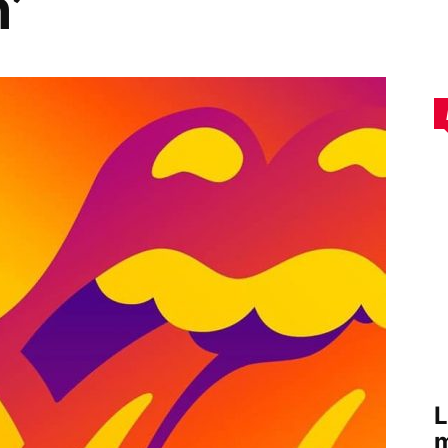
’
L
m