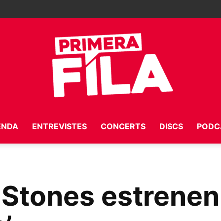
ENDA
ENTREVISTES
CONCERTS
DISCS
PODC
Primera
 Stones estrenen 
Fila