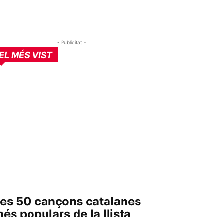
- Publicitat -
EL MÉS VIST
es 50 cançons catalanes
és populars de la llista