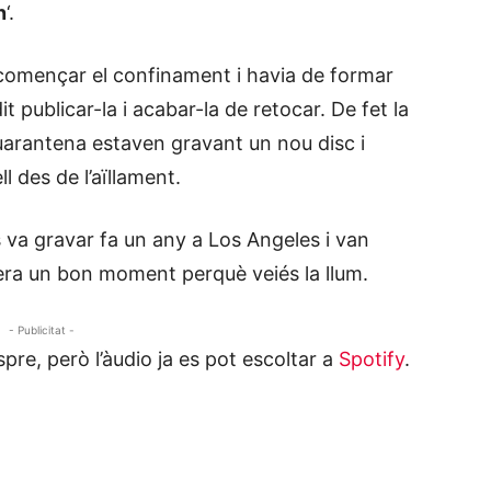
n
‘.
omençar el confinament i havia de formar
t publicar-la i acabar-la de retocar. De fet la
uarantena estaven gravant un nou disc i
l des de l’aïllament.
s va gravar fa un any a Los Angeles i van
 era un bon moment perquè veiés la llum.
- Publicitat -
spre, però l’àudio ja es pot escoltar a
Spotify
.