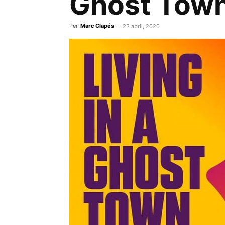
Ghost Town
Per
Marc Clapés
-
23 abril, 2020