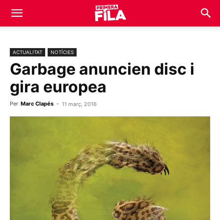
ACTUALITAT
NOTÍCIES
Garbage anuncien disc i
gira europea
Per
Marc Clapés
-
11 març, 2016