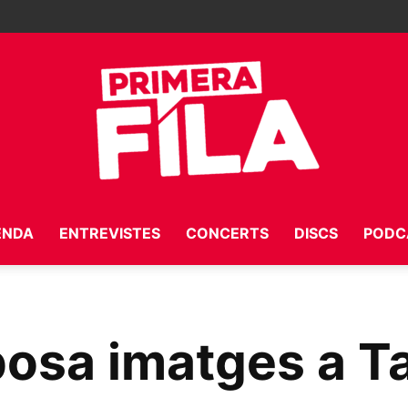
ENDA
ENTREVISTES
CONCERTS
DISCS
PODC
Primera
osa imatges a Ta
Fila