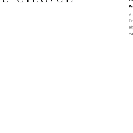
Pr
Aq
Pr
al
va