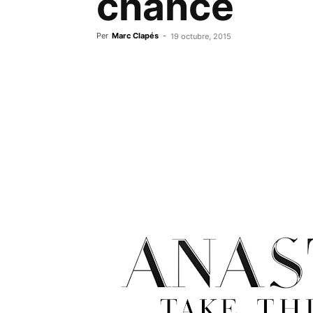
chance
Per
Marc Clapés
-
19 octubre, 2015