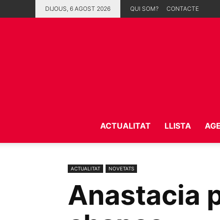
DIJOUS, 6 AGOST 2026
QUI SOM?
CONTACTE
ACTUALITAT
LLISTA
AG
ACTUALITAT
NOVETATS
Anastacia p