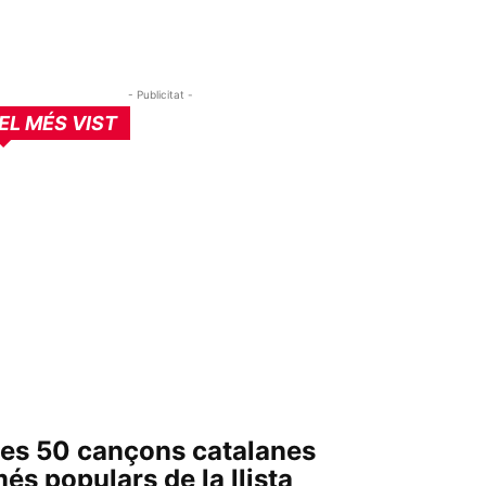
- Publicitat -
EL MÉS VIST
es 50 cançons catalanes
és populars de la llista