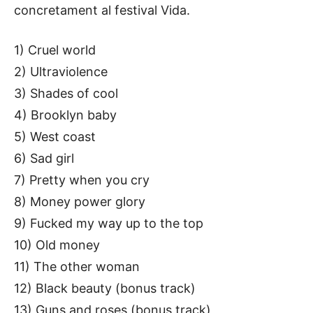
concretament al festival Vida.
1) Cruel world
2) Ultraviolence
3) Shades of cool
4) Brooklyn baby
5) West coast
6) Sad girl
7) Pretty when you cry
8) Money power glory
9) Fucked my way up to the top
10) Old money
11) The other woman
12) Black beauty (bonus track)
13) Guns and roses (bonus track)