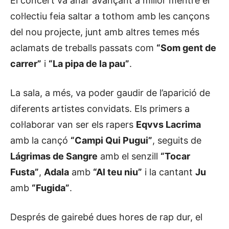
El concert va anar avançant a millor mentre el
col·lectiu feia saltar a tothom amb les cançons
del nou projecte, junt amb altres temes més
aclamats de treballs passats com
“Som gent de
carrer”
i
“La pipa de la pau”
.
La sala, a més, va poder gaudir de l’aparició de
diferents artistes convidats. Els primers a
col·laborar van ser els rapers
Eqvvs Lacrima
amb la cançó
“Campi Qui Pugui”
, seguits de
Lágrimas de Sangre
amb el senzill
“Tocar
Fusta”
,
Adala
amb
“Al teu niu”
i la cantant
Ju
amb
“Fugida”
.
Després de gairebé dues hores de rap dur, el