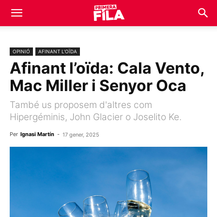
OPINIÓ
AFINANT L'OÏDA
Afinant l’oïda: Cala Vento,
Mac Miller i Senyor Oca
També us proposem d'altres com
Hipergéminis, John Glacier o Joselito Ke.
Per
Ignasi Martín
-
17 gener, 2025