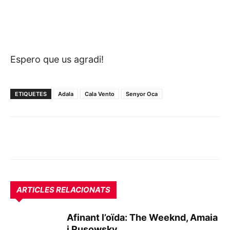
Espero que us agradi!
ETIQUETES
Adala
Cala Vento
Senyor Oca
ARTICLES RELACIONATS
Afinant l’oïda: The Weeknd, Amaia
i Rusowsky