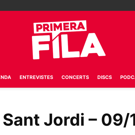
ENDA
ENTREVISTES
CONCERTS
DISCS
PODC
Primera
Sant Jordi – 09/
Fila