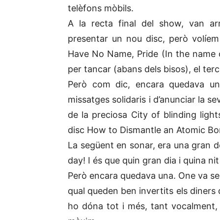
telèfons mòbils.
A la recta final del show, van a
presentar un nou disc, però volíem 
Have No Name, Pride (In the name of
per tancar (abans dels bisos), el ter
Però com dic, encara quedava un
missatges solidaris i d’anunciar la 
de la preciosa City of blinding lig
disc How to Dismantle an Atomic B
La següent en sonar, era una gran de
day! I és que quin gran dia i quina ni
Però encara quedava una. One va ser
qual queden ben invertits els diners
ho dóna tot i més, tant vocalment, c