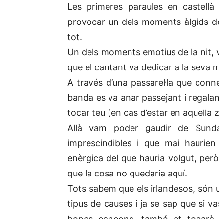
Les primeres paraules en castellà
provocar un dels moments àlgids de 
tot.
Un dels moments emotius de la nit, v
que el cantant va dedicar a la seva m
A través d’una passarel·la que conne
banda es va anar passejant i regalan
tocar teu (en cas d’estar en aquella z
Allà vam poder gaudir de Sunda
imprescindibles i que mai haurie
enèrgica del que hauria volgut, per
que la cosa no quedaria aquí.
Tots sabem que els irlandesos, só
tipus de causes i ja se sap que si v
bones cançons, també et tocarà, 