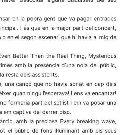
nsar en la pobra gent que va pagar entrades
incipal. I és que en la major part del concert,
la o en el segon escenari que hi havia al mig de
Even Better Than the Real Thing, Mysterious
imes amb la presència d’una noia del públic,
a resta dels assistents.
no, una cançó que no havia sonat en cap dels
èixer quan ningú l’esperava! I ens va encantar!
no formaria part del setlist i em va posar una
s em captiva del darrer disc.
ntic, amb la preciosa Every breaking wave,
t el públic de fons il·luminant amb els seus