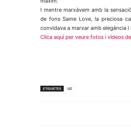
màxim.
I mentre marxàvem amb la sensació 
de fons Same Love, la preciosa c
convidava a marxar amb elegància i 
Clica aquí per veure fotos i vídeos d
ETIQUETES
U2