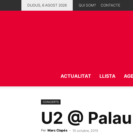
DIJOUS, 6 AGOST 2026
QUI SOM?
CONTACTE
ACTUALITAT
LLISTA
AG
CONCERTS
U2 @ Palau 
Per
Marc Clapés
-
10 octubre, 2015