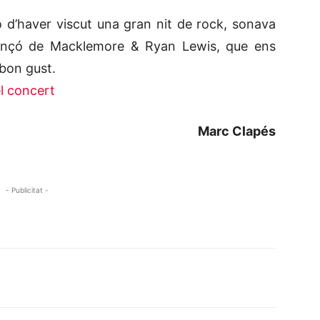
d’haver viscut una gran nit de rock, sonava
ançó de Macklemore & Ryan Lewis, que ens
bon gust.
el concert
Marc Clapés
- Publicitat -