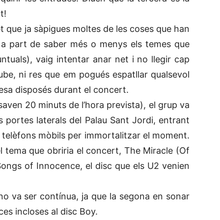
t!
met que ja sàpigues moltes de les coses que han
rò a part de saber més o menys els temes que
tuals), vaig intentar anar net i no llegir cap
tube, ni res que em pogués espatllar qualsevol
desa disposés durant el concert.
aven 20 minuts de l’hora prevista), el grup va
s portes laterals del Palau Sant Jordi, entrant
s telèfons mòbils per immortalitzar el moment.
l tema que obriria el concert, The Miracle (Of
Songs of Innocence, el disc que els U2 venien
no va ser contínua, ja que la segona en sonar
ces incloses al disc Boy.