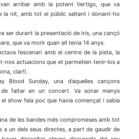
 van arribar amb la potent Vertigo, que va
la nit, amb tot el públic saltant i donant-ho
a ser durant la presentació de Iris, una cançó
are, que va morir quan ell tenia 14 anys.
ctava l’escenari amb el centre de la pista, la
t-nos actuacions que et permetien tenir-los a
ona, clar!).
y Blood Sunday, una d’aquelles cançons
n de faltar en un concert. Va sonar menys
ò el show feia poc que havia començat i sabia
n una de les bandes més compromeses amb tot
as a un dels seus directes, a part de gaudir de
haver d’escoltar alguns discursets del seu