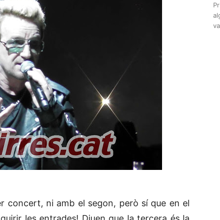
Pr
al
va
 concert, ni amb el segon, però sí que en el
quirir les entrades! Diuen que la tercera és la