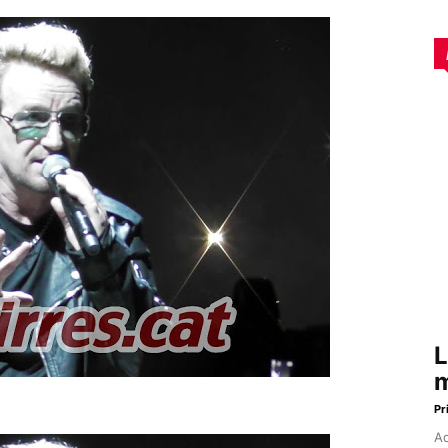
L
m
Pr
Aq