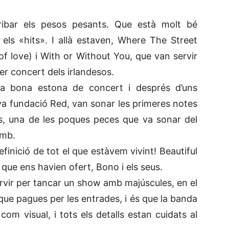
rribar els pesos pesants. Que està molt bé
els «hits». I allà estaven, Where The Street
 love) i With or Without You, que van servir
cer concert dels irlandesos.
a bona estona de concert i després d’uns
seva fundació Red, van sonar les primeres notes
hts, una de les poques peces que va sonar del
omb.
finició de tot el que estàvem vivint! Beautiful
t que ens havien ofert, Bono i els seus.
vir per tancar un show amb majúscules, en el
 que pagues per les entrades, i és que la banda
om visual, i tots els detalls estan cuidats al