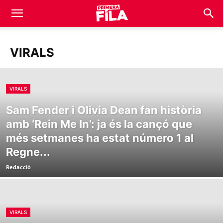
VIRALS
VIRALS
Sam Fender i Olivia Dean fan història
amb ‘Rein Me In’: ja és la cançó que
més setmanes ha estat número 1 al
Regne...
Redacció
VIRALS