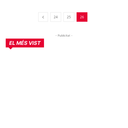
24
25
26
- Publicitat -
EL MÉS VIST