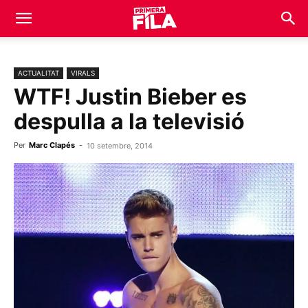
ACTUALITAT
VIRALS
WTF! Justin Bieber es
despulla a la televisió
Per
Marc Clapés
-
10 setembre, 2014