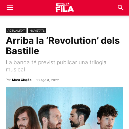
ACTUALITAT
NOVETATS
Arriba la ‘Revolution’ dels
Bastille
La banda té previst publicar una trilogia
musical
Per
Marc Clapés
-
18 agost, 2022