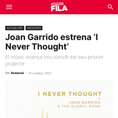
ACTUALITAT
NOVETATS
Joan Garrido estrena ‘I
Never Thought’
El músic avança nou senzill del seu pròxim
projecte
Per
Redacció
-
15 octubre, 2021