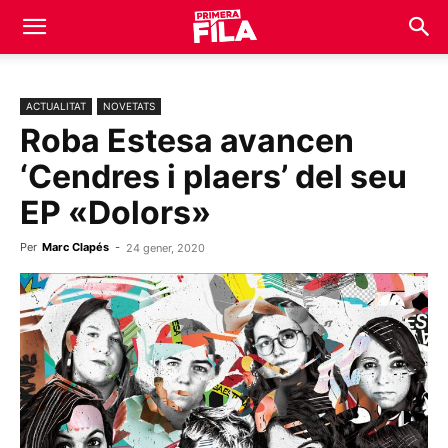
ACTUALITAT
NOVETATS
Roba Estesa avancen
‘Cendres i plaers’ del seu
EP «Dolors»
Per
Marc Clapés
-
24 gener, 2020