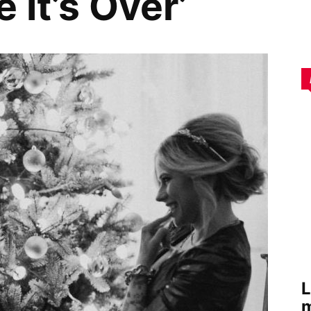
 It’s Over’
L
m