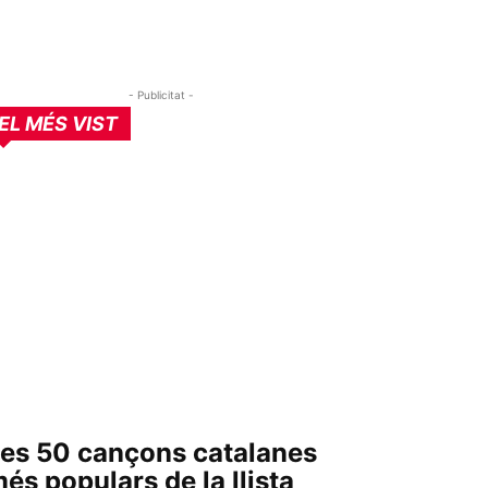
- Publicitat -
EL MÉS VIST
es 50 cançons catalanes
és populars de la llista