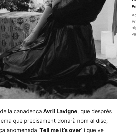
Pr
Aq
Pr
al
va
 de la canadenca
Avril Lavigne
, que després
l tema que precisament donarà nom al disc,
eça anomenada ‘
Tell me it’s over
‘ i que ve