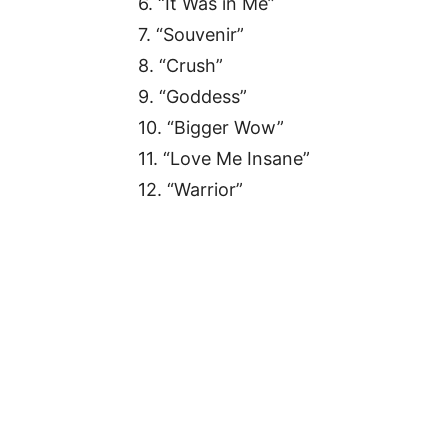
6. “It Was in Me”
7. “Souvenir”
8. “Crush”
9. “Goddess”
10. “Bigger Wow”
11. “Love Me Insane”
12. “Warrior”