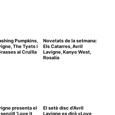
shing Pumpkins,
Novetats de la setmana:
vigne, The Tyets i
Els Catarres, Avril
rasses al Cruïlla
Lavigne, Kanye West,
Rosalía
vigne presenta el
El setè disc d’Avril
senzill ‘Love it
Lavigne es dirà «Love