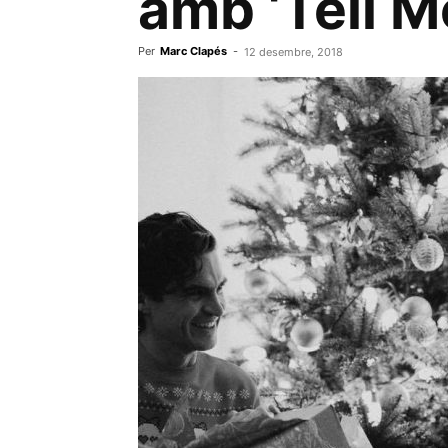
amb ‘Tell Me
Per
Marc Clapés
-
12 desembre, 2018