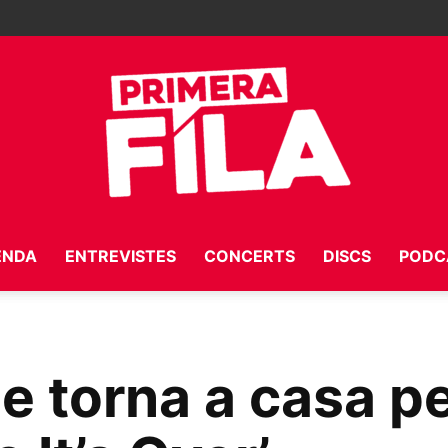
ENDA
ENTREVISTES
CONCERTS
DISCS
PODC
Primera
ne torna a casa p
Fila