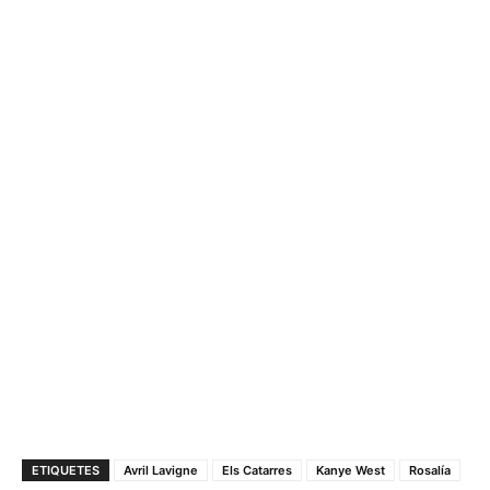
ETIQUETES
Avril Lavigne
Els Catarres
Kanye West
Rosalía