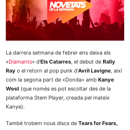
La darrera setmana de febrer ens deixa els
«
Diamants
» d’
Els Catarres
, el debut de
Rally
Ray
o el retorn al pop punk d’
Avril Lavigne
, així
com la segona part de «Donda» amb
Kanye
West
(que només es pot escoltar des de la
plataforma Stem Player, creada pel mateix
Kanye).
També trobem nous discs de
Tears for Fears,