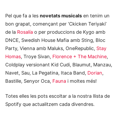
Pel que fa a les
novetats musicals
en tenim un
bon grapat, començant per ‘Ckicken Teriyaki’
de la
Rosalía
o per produccions de Kygo amb
DNCE, Swedish House Mafia amb Sting, Bloc
Party, Vienna amb Maluks, OneRepublic,
Stay
Homas
, Troye Sivan,
Florence + The Machine
,
Coldplay versionant Kid Cudi, Blaumut, Manzau,
Navet, Sau, La Pegatina, Itaca Band,
Dorian
,
Bastille, Senyor Oca,
Fauna
i moltes més!
Totes elles les pots escoltar a la nostra llista de
Spotify que actualitzem cada divendres.