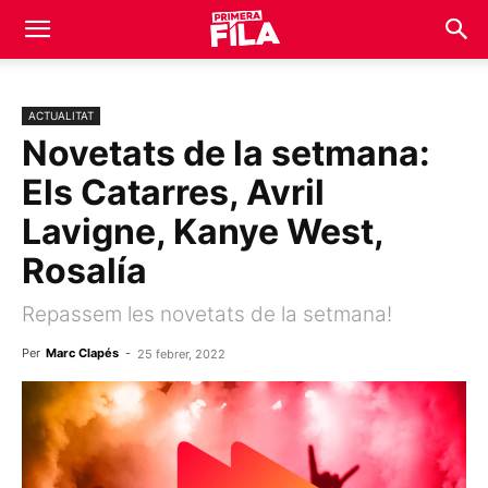
ACTUALITAT
Novetats de la setmana:
Els Catarres, Avril
Lavigne, Kanye West,
Rosalía
Repassem les novetats de la setmana!
Per
Marc Clapés
-
25 febrer, 2022