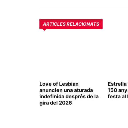
ARTICLES RELACIONATS
Love of Lesbian
Estrell
anuncien una aturada
150 any
indefinida després de la
festa al
gira del 2026