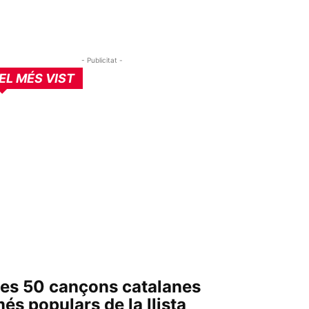
- Publicitat -
EL MÉS VIST
es 50 cançons catalanes
és populars de la llista