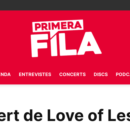
ENDA
ENTREVISTES
CONCERTS
DISCS
PODC
Primera
ert de Love of Le
Fila