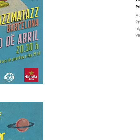
Pr
Aq
Pr
al
va