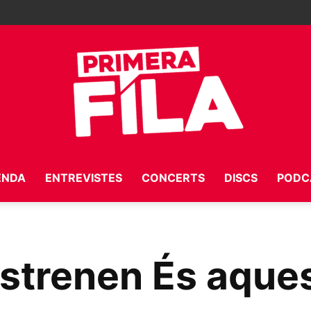
ENDA
ENTREVISTES
CONCERTS
DISCS
PODC
Primera
strenen És aques
Fila