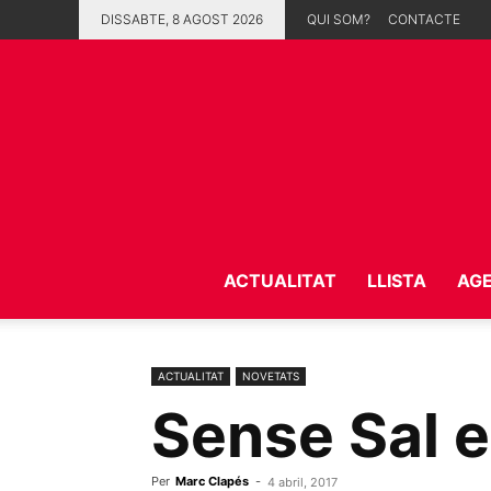
DISSABTE, 8 AGOST 2026
QUI SOM?
CONTACTE
ACTUALITAT
LLISTA
AG
ACTUALITAT
NOVETATS
Sense Sal e
Per
Marc Clapés
-
4 abril, 2017