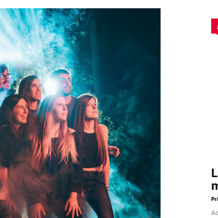
L
m
Pr
Aq