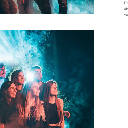
Pr
al
va