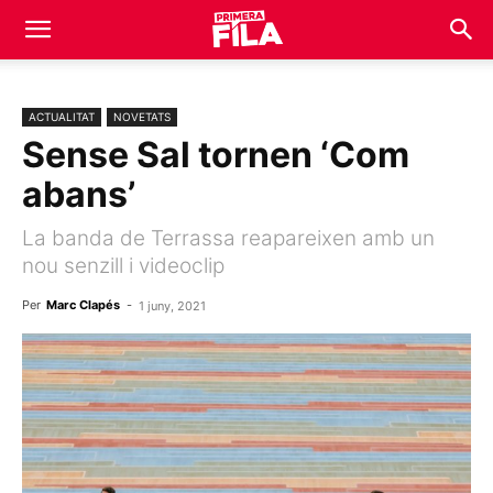
ACTUALITAT
NOVETATS
Sense Sal tornen ‘Com
abans’
La banda de Terrassa reapareixen amb un
nou senzill i videoclip
Per
Marc Clapés
-
1 juny, 2021