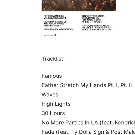
Tracklist:
Famous
Father Stretch My Hands Pt. I, Pt. II
Waves
High Lights
30 Hours
No More Parties In LA (feat. Kendri
Fade (feat. Ty Dolla $ign & Post Mal