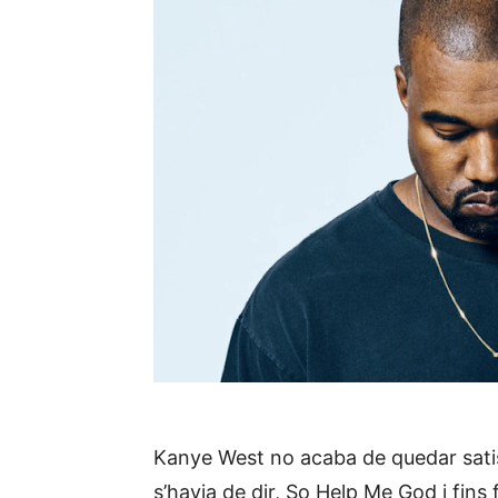
Kanye West no acaba de quedar satisfe
s’havia de dir, So Help Me God i fins