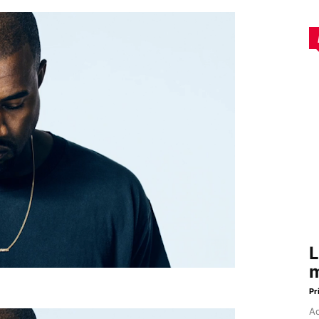
L
m
Pr
Aq