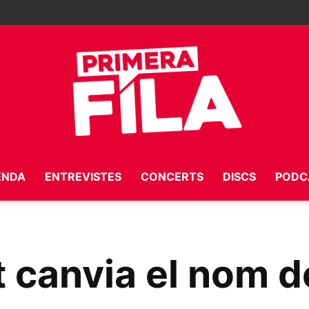
ENDA
ENTREVISTES
CONCERTS
DISCS
PODC
Primera
canvia el nom de
Fila