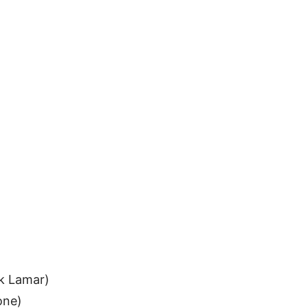
ck Lamar)
one)