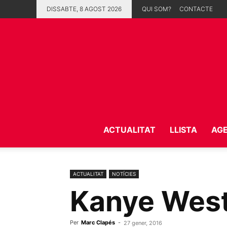
DISSABTE, 8 AGOST 2026
QUI SOM?
CONTACTE
ACTUALITAT
LLISTA
AG
ACTUALITAT
NOTÍCIES
Kanye West 
Per
Marc Clapés
-
27 gener, 2016