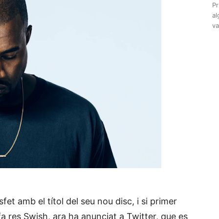
Pr
al
va
t amb el títol del seu nou disc, i si primer
 fa res Swish, ara ha anunciat a Twitter, que es