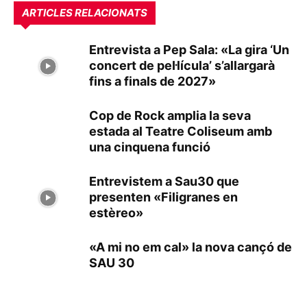
ARTICLES RELACIONATS
Entrevista a Pep Sala: «La gira ‘Un
concert de pel·lícula’ s’allargarà
fins a finals de 2027»
Cop de Rock amplia la seva
estada al Teatre Coliseum amb
una cinquena funció
Entrevistem a Sau30 que
presenten «Filigranes en
estèreo»
«A mi no em cal» la nova cançó de
SAU 30