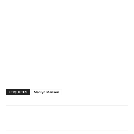
ETIQUETES
Marilyn Manson