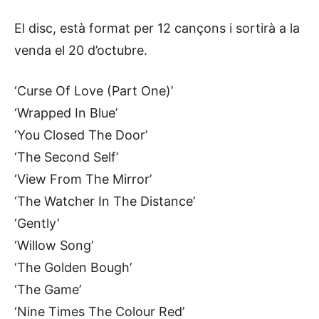
El disc, està format per 12 cançons i sortirà a la
venda el 20 d’octubre.
‘Curse Of Love (Part One)’
‘Wrapped In Blue’
‘You Closed The Door’
‘The Second Self’
‘View From The Mirror’
‘The Watcher In The Distance’
‘Gently’
‘Willow Song’
‘The Golden Bough’
‘The Game’
‘Nine Times The Colour Red’