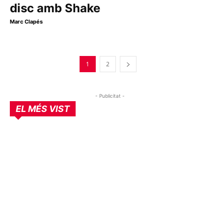
disc amb Shake
Marc Clapés
1
2
- Publicitat -
EL MÉS VIST