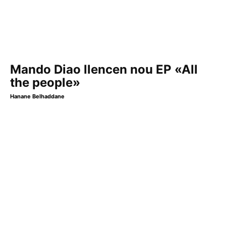
Mando Diao llencen nou EP «All
the people»
Hanane Belhaddane