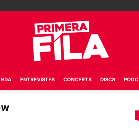
ENDA
ENTREVISTES
CONCERTS
DISCS
PODC
Primera
ow
Fila