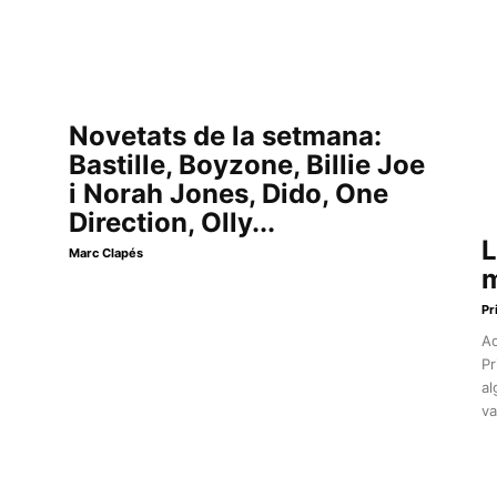
Novetats de la setmana:
Bastille, Boyzone, Billie Joe
i Norah Jones, Dido, One
Direction, Olly...
L
Marc Clapés
m
Pr
Aq
Pr
al
va