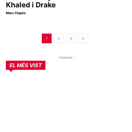
Khaled i Drake
Marc Clapés
1
2
3
- Publicitat -
EL MÉS VIST