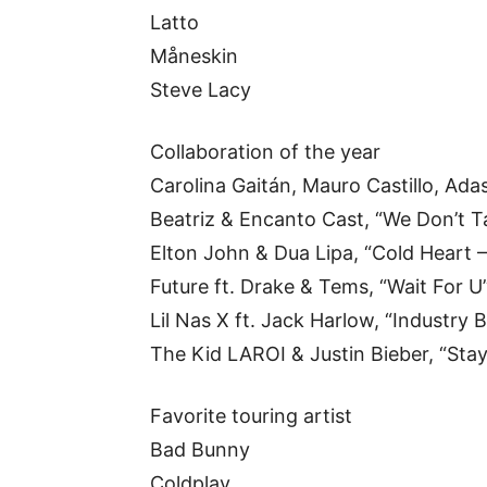
Latto
Måneskin
Steve Lacy
Collaboration of the year
Carolina Gaitán, Mauro Castillo, Ada
Beatriz & Encanto Cast, “We Don’t T
Elton John & Dua Lipa, “Cold Heart
Future ft. Drake & Tems, “Wait For U
Lil Nas X ft. Jack Harlow, “Industry 
The Kid LAROI & Justin Bieber, “Sta
Favorite touring artist
Bad Bunny
Coldplay