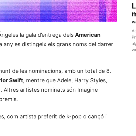
L
m
Pr
Aq
Ángeles la gala d’entrega dels
American
Pr
any es distingeix els grans noms del darrer
al
va
munt de les nominacions, amb un total de 8.
lor Swift,
mentre que Adele, Harry Styles,
. Altres artistes nominats són Imagine
premis.
, com artista preferit de k-pop o cançó i