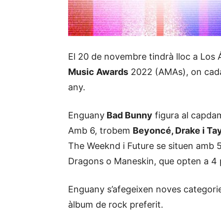
El 20 de novembre tindrà lloc a Los 
Music Awards
2022 (AMAs), on cada 
any.
Enguany
Bad Bunny
figura al capda
Amb 6, trobem
Beyoncé, Drake i Tay
The Weeknd i Future se situen amb 5
Dragons o Maneskin, que opten a 4 
Enguany s’afegeixen noves categories
àlbum de rock preferit.