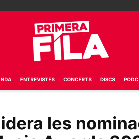
ENDA
ENTREVISTES
CONCERTS
DISCS
PODC
Primera
idera les nomina
Fila