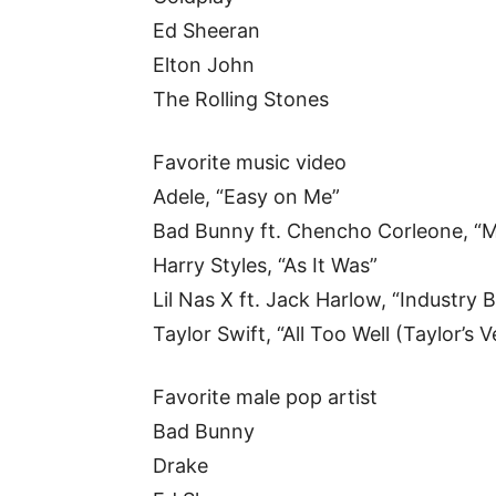
Ed Sheeran
Elton John
The Rolling Stones
Favorite music video
Adele, “Easy on Me”
Bad Bunny ft. Chencho Corleone, “M
Harry Styles, “As It Was”
Lil Nas X ft. Jack Harlow, “Industry 
Taylor Swift, “All Too Well (Taylor’s V
Favorite male pop artist
Bad Bunny
Drake