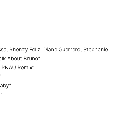
ssa, Rhenzy Feliz, Diane Guerrero, Stephanie
alk About Bruno”
 – PNAU Remix”
”
Baby”
y”