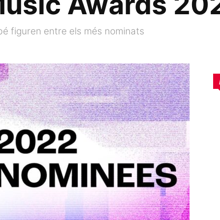
usic Awards 20
bé figuren entre els més nominats