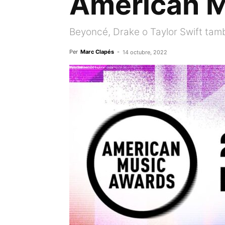
American M
Beyoncé, Drake o Taylor Swift tam
Per
Marc Clapés
-
14 octubre, 2022