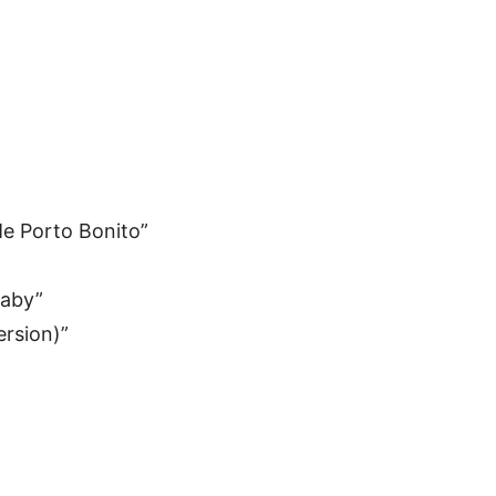
e Porto Bonito”
Baby”
ersion)”