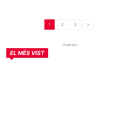
1
2
3
- Publicitat -
EL MÉS VIST