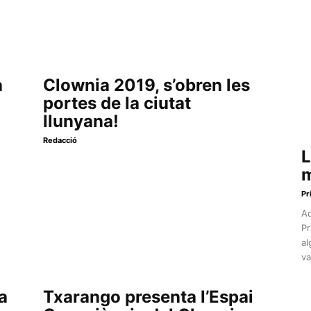
a
Clownia 2019, s’obren les
portes de la ciutat
llunyana!
Redacció
L
m
Pr
Aq
Pr
al
va
a
Txarango presenta l’Espai