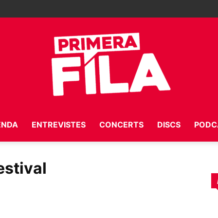
ENDA
ENTREVISTES
CONCERTS
DISCS
PODC
Primera
estival
Fila