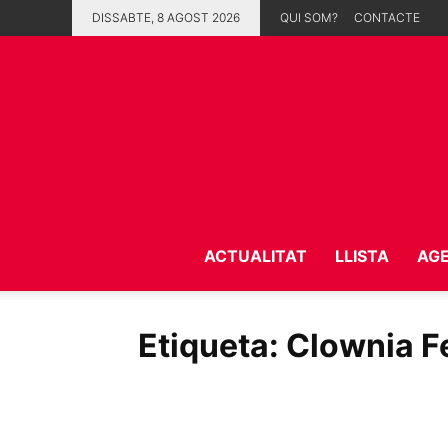
DISSABTE, 8 AGOST 2026
QUI SOM?
CONTACTE
ACTUALITAT
LLISTA
AG
Etiqueta: Clownia F