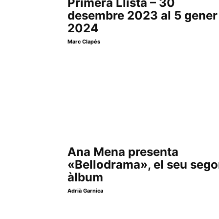
Primera Llista – 30
desembre 2023 al 5 gener
2024
Marc Clapés
Ana Mena presenta
«Bellodrama», el seu seg
àlbum
Adrià Garnica