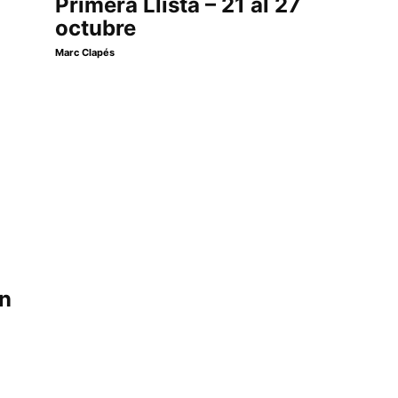
Primera Llista – 21 al 27
octubre
Marc Clapés
on