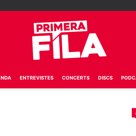
ENDA
ENTREVISTES
CONCERTS
DISCS
PODC
Primera
Fila