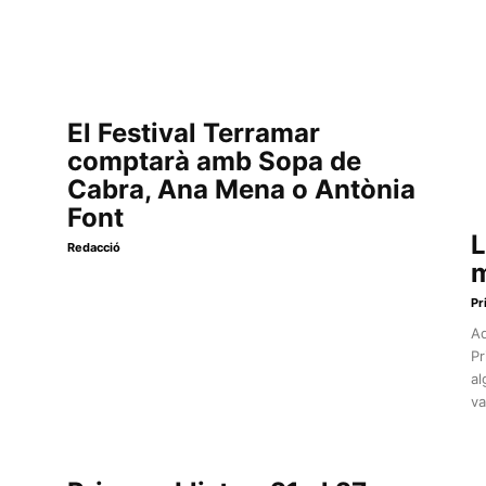
El Festival Terramar
comptarà amb Sopa de
Cabra, Ana Mena o Antònia
Font
L
Redacció
m
Pr
Aq
Pr
al
va