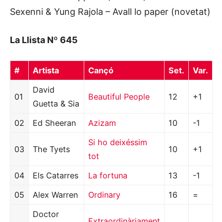
Sexenni & Yung Rajola – Avall lo paper (novetat)
La Llista Nº 645
#
Artista
Cançó
Set.
Var.
David
01
Beautiful People
12
+1
Guetta & Sia
02
Ed Sheeran
Azizam
10
-1
Si ho deixéssim
03
The Tyets
10
+1
tot
04
Els Catarres
La fortuna
13
-1
05
Alex Warren
Ordinary
16
=
Doctor
Extraordinàriament