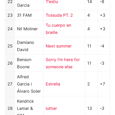
22
T’estiu
14
-8
Garcia
23
31 FAM
Tossuda PT. 2
4
+3
Tu cuerpo en
24
Nil Moliner
4
+3
braille
Damiano
25
Next summer
11
-4
David
Benson
Sorry I’m here for
26
11
-3
Boone
someone else
Alfred
27
García i
Estrella
2
+7
Álvaro Soler
Kendrick
28
Lamar &
luther
13
-3