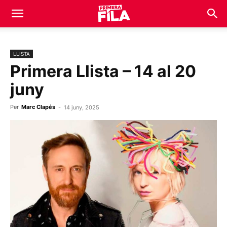
LLISTA
Primera Llista – 14 al 20
juny
Per
Marc Clapés
-
14 juny, 2025