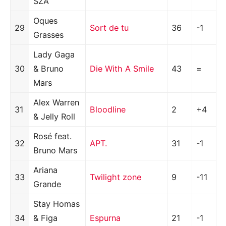
SZA
Oques
29
Sort de tu
36
-1
Grasses
Lady Gaga
30
& Bruno
Die With A Smile
43
=
Mars
Alex Warren
31
Bloodline
2
+4
& Jelly Roll
Rosé feat.
32
APT.
31
-1
Bruno Mars
Ariana
33
Twilight zone
9
-11
Grande
Stay Homas
34
& Figa
Espurna
21
-1