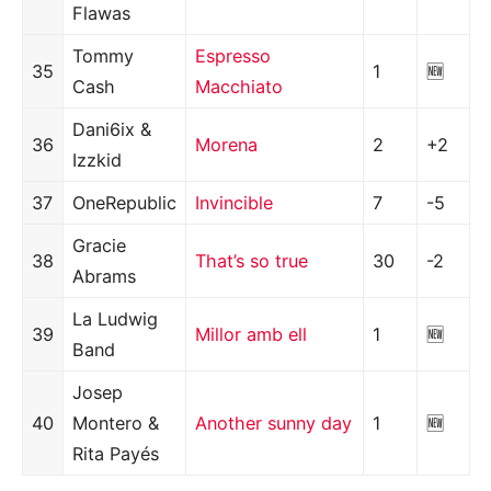
Flawas
Tommy
Espresso
35
1
🆕
Cash
Macchiato
Dani6ix &
36
Morena
2
+2
Izzkid
37
OneRepublic
Invincible
7
-5
Gracie
38
That’s so true
30
-2
Abrams
La Ludwig
39
Millor amb ell
1
🆕
Band
Josep
40
Montero &
Another sunny day
1
🆕
Rita Payés