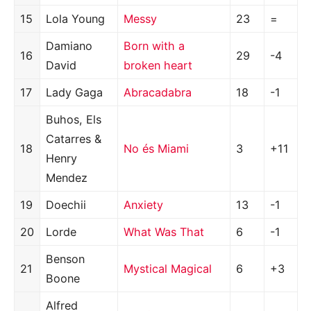
15
Lola Young
Messy
23
=
Damiano
Born with a
16
29
-4
David
broken heart
17
Lady Gaga
Abracadabra
18
-1
Buhos, Els
Catarres &
18
No és Miami
3
+11
Henry
Mendez
19
Doechii
Anxiety
13
-1
20
Lorde
What Was That
6
-1
Benson
21
Mystical Magical
6
+3
Boone
Alfred