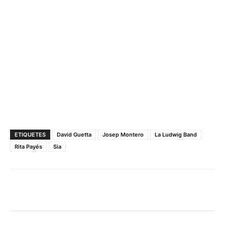
ETIQUETES
David Guetta
Josep Montero
La Ludwig Band
Rita Payés
Sia