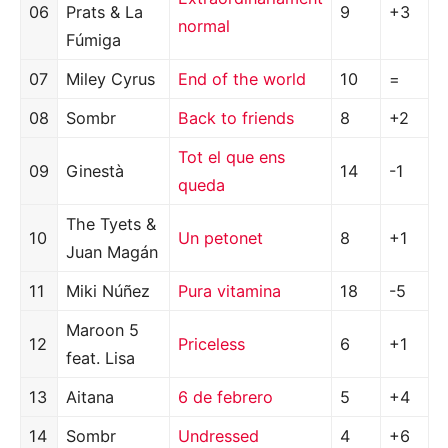
06
Prats & La
9
+3
normal
Fúmiga
07
Miley Cyrus
End of the world
10
=
08
Sombr
Back to friends
8
+2
Tot el que ens
09
Ginestà
14
-1
queda
The Tyets &
10
Un petonet
8
+1
Juan Magán
11
Miki Núñez
Pura vitamina
18
-5
Maroon 5
12
Priceless
6
+1
feat. Lisa
13
Aitana
6 de febrero
5
+4
14
Sombr
Undressed
4
+6