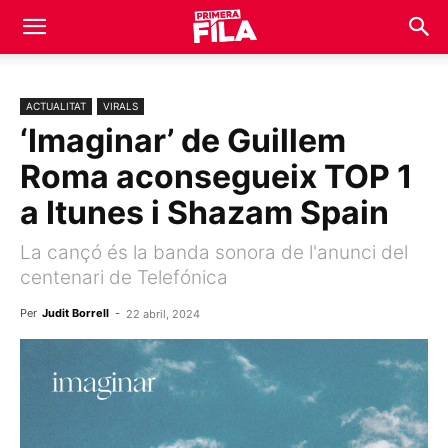
ACTUALITAT
VIRALS
‘Imaginar’ de Guillem
Roma aconsegueix TOP 1
a Itunes i Shazam Spain
La cançó és la banda sonora de l'anunci del
centenari de Telefónica
Per
Judit Borrell
-
22 abril, 2024