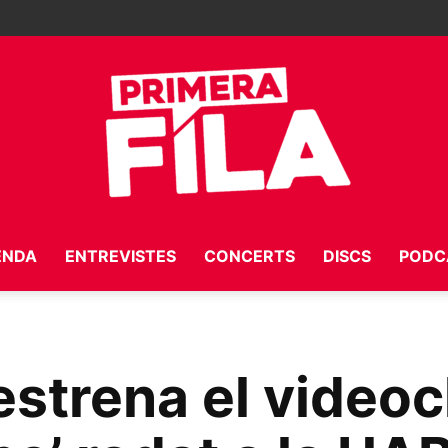
ENDA
ENTREVISTES
CONCERTS
DISCS
PODC
Primera
strena el videocl
Fila