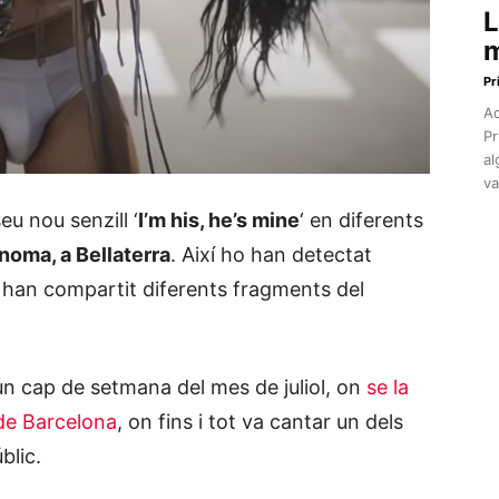
L
m
Pr
Aq
Pr
al
va
eu nou senzill ‘
I’m his, he’s mine
‘ en diferents
noma, a Bellaterra
. Així ho han detectat
on han compartit diferents fragments del
 un cap de setmana del mes de juliol, on
se la
de Barcelona
, on fins i tot va cantar un dels
blic.