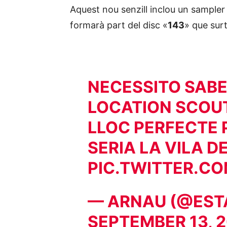
Aquest nou senzill inclou un sampler 
formarà part del disc «
143
» que surt
NECESSITO SABER
LOCATION SCOUT 
LLOC PERFECTE 
SERIA LA VILA 
PIC.TWITTER.
— ARNAU (@EST
SEPTEMBER 13, 