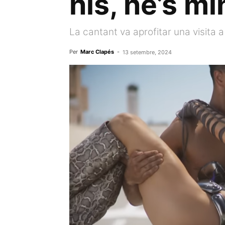
his, he’s mi
La cantant va aprofitar una visita 
Per
Marc Clapés
-
13 setembre, 2024