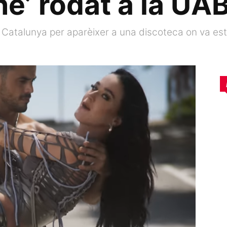
ne’ rodat a la UA
a Catalunya per aparèixer a una discoteca on va est