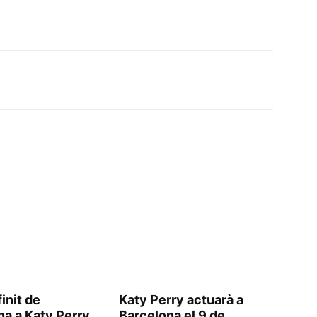
init de
Katy Perry actuarà a
na a Katy Perry
Barcelona el 9 de