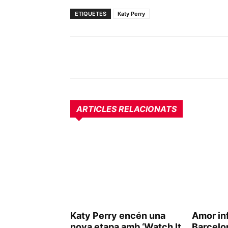
ETIQUETES
Katy Perry
ARTICLES RELACIONATS
Katy Perry encén una
Amor inf
nova etapa amb ‘Watch It
Barcelo