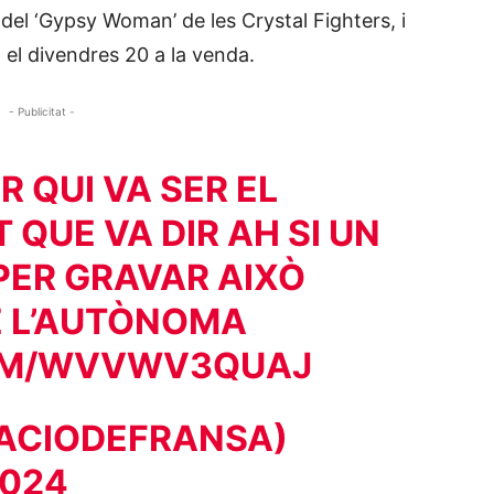
del ‘Gypsy Woman’ de les Crystal Fighters, i
 el divendres 20 a la venda.
- Publicitat -
 QUI VA SER EL
QUE VA DIR AH SI UN
PER GRAVAR AIXÒ
DE L’AUTÒNOMA
COM/WVVWV3QUAJ
ACIODEFRANSA)
2024