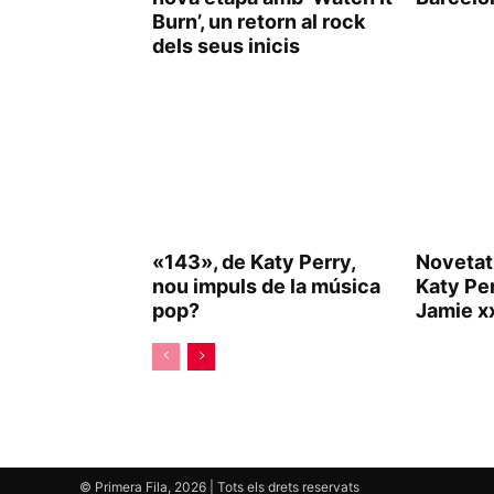
Burn’, un retorn al rock
dels seus inicis
«143», de Katy Perry,
Novetat
nou impuls de la música
Katy Pe
pop?
Jamie xx
© Primera Fila, 2026 | Tots els drets reservats