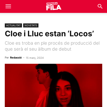
ACTUALITAT
NOVETATS
Cloe i Lluc estan ‘Locos’
Cloe es troba en ple procés de producció del
que serà el seu àlbum de debut
Per
Redacció
-
15 març, 2024