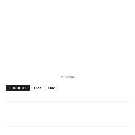
- Publicitat -
ETIQUETES
Cloe
Lluc