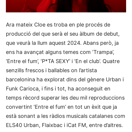
Ara mateix Cloe es troba en ple procés de
producció del que serà el seu àlbum de debut,
que veurà la llum aquest 2024. Abans però, ja
ens ha avançat alguns temes com ‘Trampa’,
‘Entre el fum’, ‘P*TA SEXY’ i ‘En el club’. Quatre
senzills frescos i ballables on l’artista
barcelonina ha explorat dins del gènere Urban i
Funk Carioca, i fins i tot, ha aconseguit en
temps rècord superar les deu mil reproduccions
convertint ‘Entre el fum’ en tot un èxit que ja
està sonant a les ràdios musicals catalanes com
ELS40 Urban, Flaixbac i iCat FM, entre d’altres.