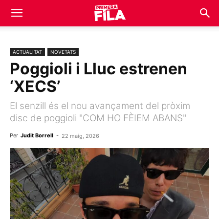
ACTUALITAT
NOVETATS
Poggioli i Lluc estrenen
‘XECS’
El senzill és el nou avançament del pròxim
disc de poggioli "COM HO FÈIEM ABANS"
Per
Judit Borrell
-
22 maig, 2026