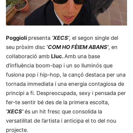
Poggioli
presenta
‘XECS’
,
el segon single del
seu pròxim disc
‘
COM HO FÈIEM ABANS’
, en
col·laboració amb
Lluc.
Amb una base
d’influència boom-bap i un so lluminós que
fusiona pop i hip-hop, la cançó destaca per una
tornada immediata i una energia contagiosa de
principi a fi. Despreocupada, sexy i pensada per
fer-te sentir bé des de la primera escolta,
‘XECS’
és un hit fresc que consolida la
versatilitat de l’artista i anticipa el to del nou
projecte.