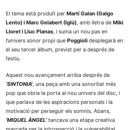
El tema està produït per
Martí Galan (Galgo
Lento) i Marc Gelabert (Iglú)
, amb lletra de
Miki
Lloret i Lluc Planas
, i suma un nou pas en
l’univers sonor propi que
Poggioli
desplegarà en
el seu tercer àlbum, previst per a després de
l’estiu.
Aquest nou avançament arriba després de
‘SINTONIA’
, una peça amb una sonoritat més
pop que obria la porta al nou univers del disc, i
que parlava de les aspiracions personals i la
motivació per perseguir els somnis. Abans,
‘MIQUEL ÀNGEL’
tancava una etapa creativa
marcada per la introspecció i la vulnerabilitat