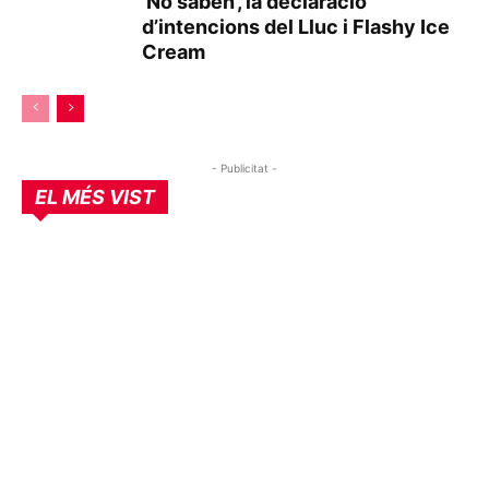
‘No saben’, la declaració
d’intencions del Lluc i Flashy Ice
Cream
- Publicitat -
EL MÉS VIST