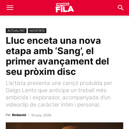
ACTUALITAT
NOVETATS
Lluc enceta una nova
etapa amb ‘Sang’, el
primer avançament del
seu pròxim disc
L’artista presenta una cançó produïda per
Galgo Lento que anticipa un treball més
ambiciós i explorador, acompanyada d’un
videoclip de caràcter íntim i personal.
Per
Redacció
-
19 juny, 2026